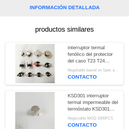
INFORMACIÓN DETALLADA
NOTICIAS
productos similares
CASOS
MAPA
interruptor termal
fenólico del protector
DEL
del caso T23 T24
SITIO
KSD301 del VDE de la
Negotiable based on Spec and Qty. MOQ:1000pcs
UL TUV de 16A 250V
CONTACTO
PRIVACY
POLICY
KSD301 interruptor
termal impermeable del
termóstato KSD301
para la tostadora
Negociable MOQ:1000PCS
CONTACTO