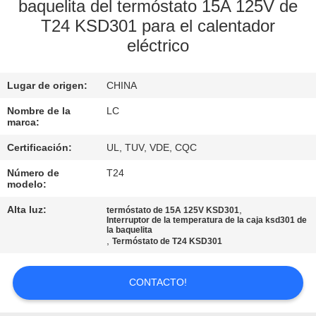
baquelita del termóstato 15A 125V de
VIAJE
T24 KSD301 para el calentador
eléctrico
DE
LA
Lugar de origen:
CHINA
FÁBRICA
Nombre de la
LC
marca:
CONTROL
Certificación:
UL, TUV, VDE, CQC
DE
Número de
T24
CALIDAD
modelo:
Alta luz:
,
termóstato de 15A 125V KSD301
Interruptor de la temperatura de la caja ksd301 de
ÉNTRENOS
la baquelita
,
Termóstato de T24 KSD301
EN
CONTACTO
CONTACTO!
CON