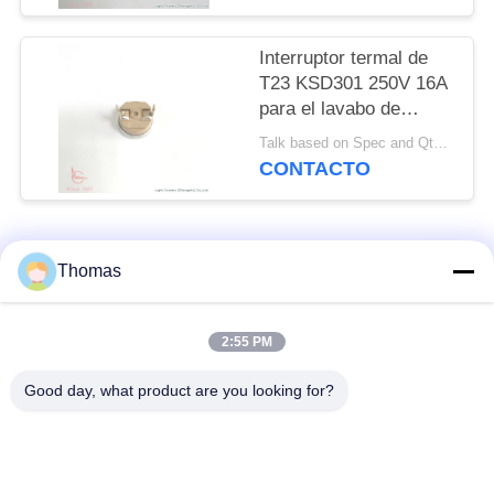
Interruptor termal de
T23 KSD301 250V 16A
para el lavabo de
lavado de los pies
Talk based on Spec and Qty. MOQ:1000pcs, pero también Qty experimental del funcionamiento de la ayuda.
CONTACTO
Categorías Populares
Todos
Thomas
termóstato
2:55 PM
termóstato ksd301
automático del reset
Good day, what product are you looking for?
Termóstato del reset
interruptor termal
manual
ksd301