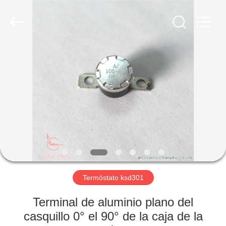
Light
Country(Changshu)
Co.,Ltd.
All
Rights
Reserved.
HOGAR
PRODUCTOS
VIDEOS
VR
SHOW
Termóstato ksd301
SOBRE
Terminal de aluminio plano del
NOSOTROS
casquillo 0° el 90° de la caja de la