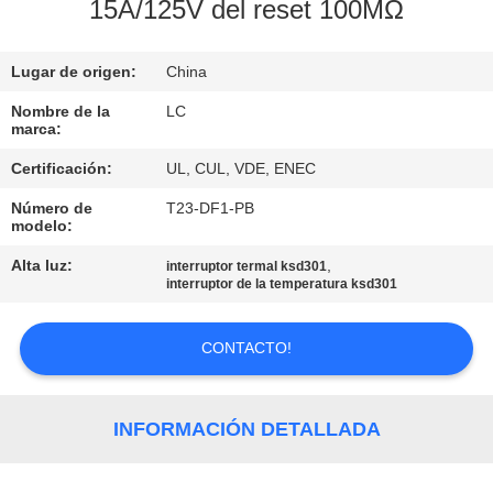
15A/125V del reset 100MΩ
VIAJE
DE
Lugar de origen:
China
LA
Nombre de la
LC
marca:
FÁBRICA
Certificación:
UL, CUL, VDE, ENEC
Número de
T23-DF1-PB
CONTROL
modelo:
DE
Alta luz:
,
interruptor termal ksd301
CALIDAD
interruptor de la temperatura ksd301
CONTACTO!
ÉNTRENOS
EN
CONTACTO
INFORMACIÓN DETALLADA
CON