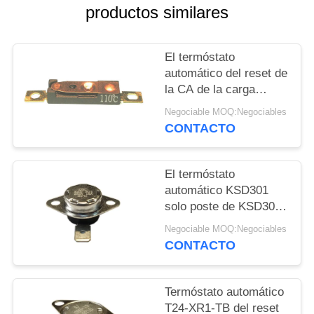
productos similares
NOTICIAS
El termóstato
CASOS
automático del reset de
la CA de la carga
resistente 9A 250V
MAPA
Negociable MOQ:Negociables
reajustó a los
CONTACTO
DEL
temporeros 15K~50K
T26-110-A
SITIO
El termóstato
automático KSD301
PRIVACY
solo poste de KSD301-
BF2-TB - escoja la
POLICY
Negociable MOQ:Negociables
altura 12.4m m del tiro
CONTACTO
Termóstato automático
T24-XR1-TB del reset