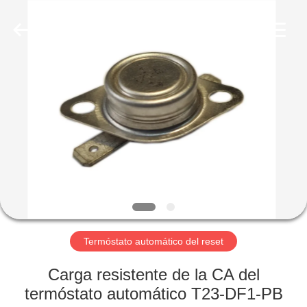
Light
Country(Changshu)
Co.,Ltd.
All
Rights
Reserved.
HOGAR
PRODUCTOS
VIDEOS
VR
SHOW
Termóstato automático del reset
SOBRE
Carga resistente de la CA del
NOSOTROS
termóstato automático T23-DF1-PB