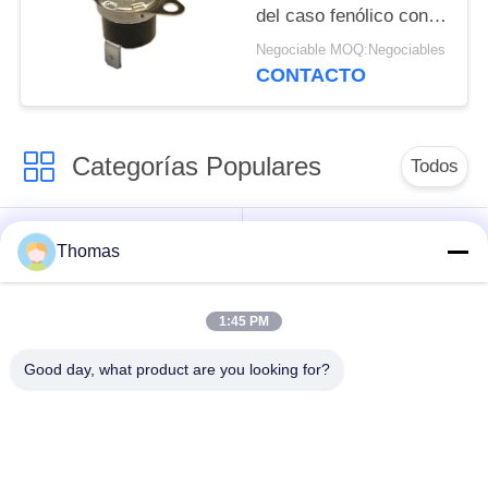
del caso fenólico con
los temporeros de
Negociable MOQ:Negociables
funcionamiento
CONTACTO
0℃~250℃ de UL/CUL
Categorías Populares
Todos
termóstato
termóstato ksd301
Thomas
automático del reset
1:45 PM
Termóstato del reset
interruptor termal
manual
ksd301
Good day, what product are you looking for?
interruptor
Interruptor eléctrico
basculante
del botón