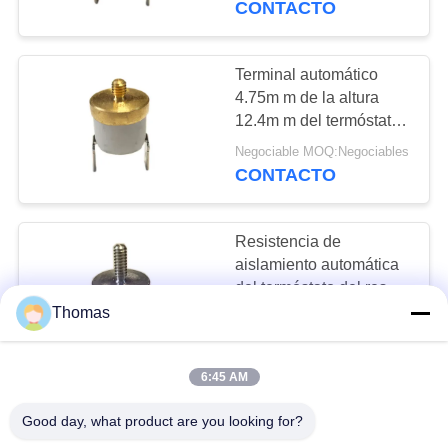
CONTACTO
13
Regulador de
Terminal automático
4.75m m de la altura
temperatura
12.4m m del termóstato
del reset de T24-RR2-
inteligente
Negociable MOQ:Negociables
CB 0,187 pulgadas
CONTACTO
Resistencia de
28
aislamiento automática
Instrumento de
del termóstato del reset
KSD301 100MΩ o más
Thomas
medida de la
Negociable MOQ:Negociables
T24-PR2-TB
CONTACTO
energía eléctrica
6:45 AM
Resistencia de
Good day, what product are you looking for?
aislamiento automática