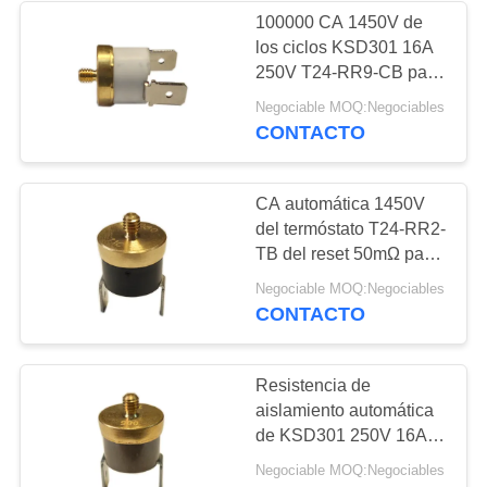
100000 CA 1450V de
los ciclos KSD301 16A
10
250V T24-RR9-CB para
Interruptor
1 altura mínima 12.4m m
Negociable MOQ:Negociables
CONTACTO
impermeable
CA automática 1450V
del termóstato T24-RR2-
TB del reset 50mΩ para
1 CASQUILLO de cobre
7
Negociable MOQ:Negociables
mínimo
CONTACTO
Interruptor
deslizante
Resistencia de
aislamiento automática
de KSD301 250V 16A
T24-RR2-PB 100MΩ o
Negociable MOQ:Negociables
más