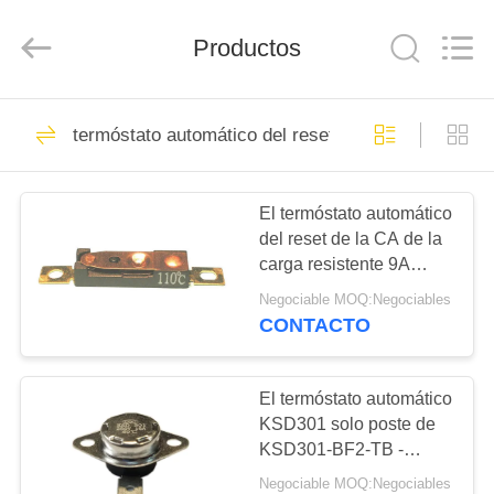
Light
Country(Changshu)
Co.,Ltd.
Productos
All
Rights
Reserved.
HOGAR
75
termóstato automático del reset
termóstato ksd301
PRODUCTOS
El termóstato automático
del reset de la CA de la
VIDEOS
carga resistente 9A
250V reajustó a los
Negociable MOQ:Negociables
temporeros 15K~50K
VR
CONTACTO
T26-110-A
47
SHOW
termóstato
El termóstato automático
SOBRE
KSD301 solo poste de
automático del reset
KSD301-BF2-TB -
NOSOTROS
escoja la altura 12.4m m
Negociable MOQ:Negociables