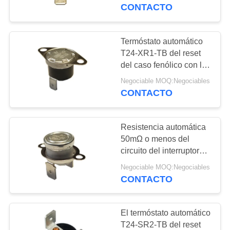
del tiro
CONTACTO
VIAJE
DE
Termóstato automático
20
LA
T24-XR1-TB del reset
Termóstato del reset
del caso fenólico con los
FÁBRICA
temporeros de
manual
Negociable MOQ:Negociables
funcionamiento
CONTACTO
CONTROL
0℃~250℃ de UL/CUL
DE
Resistencia automática
CALIDAD
50mΩ o menos del
circuito del interruptor
58
termal Ksd301 de T24-
ÉNTRENOS
Negociable MOQ:Negociables
interruptor termal
SR9-CB
CONTACTO
EN
ksd301
CONTACTO
El termóstato automático
CON
T24-SR2-TB del reset