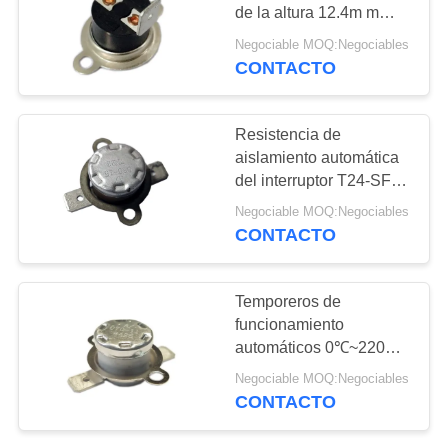
de la altura 12.4m m
NOTICIAS
escoge a poste - escoja
Negociable MOQ:Negociables
el tiro
CONTACTO
61
CASOS
interruptor
Resistencia de
basculante
aislamiento automática
MAPA
del interruptor T24-SF2-
DEL
PB de la temperatura
Negociable MOQ:Negociables
KSD301 100MΩ o más
SITIO
CONTACTO
24
PRIVACY
Temporeros de
Interruptor eléctrico
POLICY
funcionamiento
automáticos 0℃~220℃
del botón
del termóstato T24-SF2-
Negociable MOQ:Negociables
CB TUV del reset de DC
CONTACTO
500V