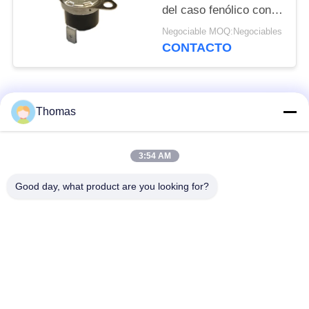
del caso fenólico con
los temporeros de
Negociable MOQ:Negociables
funcionamiento
CONTACTO
0℃~250℃ de UL/CUL
Categorías Populares
Todos
Thomas
termóstato
3:54 AM
termóstato ksd301
automático del reset
Good day, what product are you looking for?
Termóstato del reset
interruptor termal
manual
ksd301
interruptor
Interruptor eléctrico
basculante
del botón