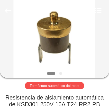
Light
Country(Changshu)
Co.,Ltd.
All
Rights
Reserved.
HOGAR
PRODUCTOS
VIDEOS
VR
SHOW
Termóstato automático del reset
SOBRE
Resistencia de aislamiento automática
NOSOTROS
de KSD301 250V 16A T24-RR2-PB