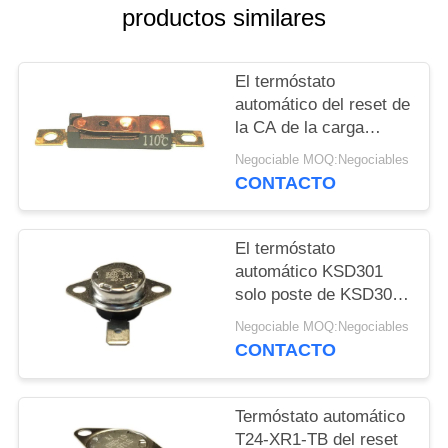
productos similares
NOTICIAS
El termóstato
CASOS
automático del reset de
la CA de la carga
resistente 9A 250V
MAPA
Negociable MOQ:Negociables
reajustó a los
CONTACTO
DEL
temporeros 15K~50K
T26-110-A
SITIO
El termóstato
automático KSD301
PRIVACY
solo poste de KSD301-
BF2-TB - escoja la
POLICY
Negociable MOQ:Negociables
altura 12.4m m del tiro
CONTACTO
Termóstato automático
T24-XR1-TB del reset