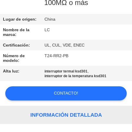
100MΩ o más
VIAJE
DE
Lugar de origen:
China
LA
Nombre de la
LC
marca:
FÁBRICA
Certificación:
UL, CUL, VDE, ENEC
Número de
T24-RR2-PB
CONTROL
modelo:
DE
Alta luz:
,
interruptor termal ksd301
CALIDAD
interruptor de la temperatura ksd301
CONTACTO!
ÉNTRENOS
EN
CONTACTO
INFORMACIÓN DETALLADA
CON