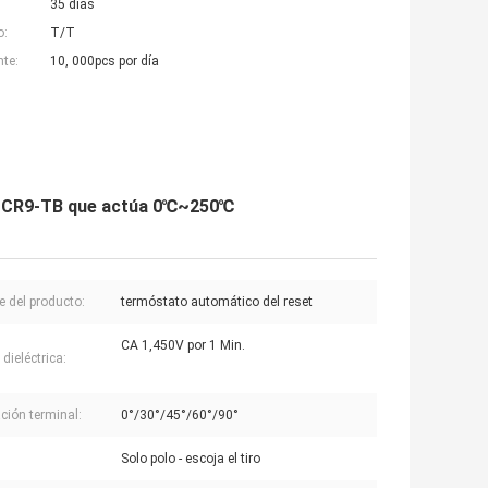
35 días
o:
T/T
nte:
10, 000pcs por día
4-CR9-TB que actúa 0℃~250℃
 del producto:
termóstato automático del reset
CA 1,450V por 1 Min.
dieléctrica:
ación terminal:
0°/30°/45°/60°/90°
Solo polo - escoja el tiro