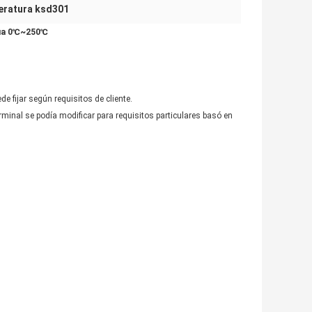
peratura ksd301
túa 0℃~250℃
 fijar según requisitos de cliente.
erminal se podía modificar para requisitos particulares basó en