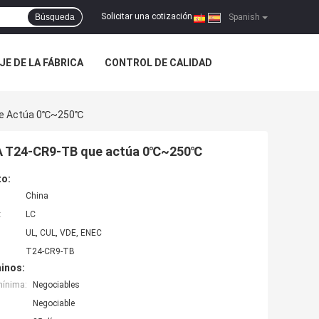
Solicitar una cotización
Búsqueda
|
Spanish
JE DE LA FÁBRICA
CONTROL DE CALIDAD
Que Actúa 0℃~250℃
10A T24-CR9-TB que actúa 0℃~250℃
to:
China
:
LC
UL, CUL, VDE, ENEC
T24-CR9-TB
inos:
mínima:
Negociables
Negociable