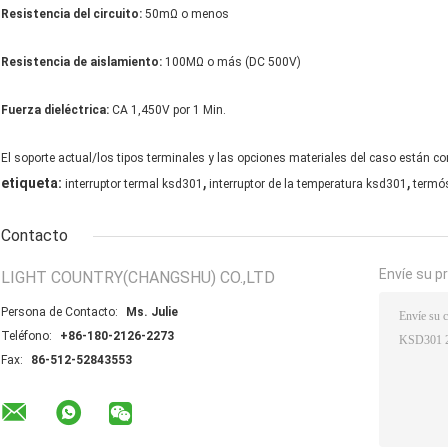
Resistencia del circuito:
50mΩ o menos
Resistencia de aislamiento:
100MΩ o más (DC 500V)
Fuerza dieléctrica:
CA 1,450V por 1 Min.
El soporte actual/los tipos terminales y las opciones materiales del caso están c
,
,
etiqueta:
interruptor termal ksd301
interruptor de la temperatura ksd301
termó
Contacto
Envíe su p
LIGHT COUNTRY(CHANGSHU) CO.,LTD
Persona de Contacto:
Ms. Julie
Teléfono:
+86-180-2126-2273
Fax:
86-512-52843553