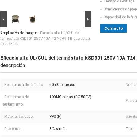
Tiempo de entrega:
Condiciones de pag
Capacidad de la fue
Contacto
Ampliación de imagen :
Eficacia alta UL/CUL del
termóstato KSD301 250V 10A T24-CR9-TB que actúa
0℃~250℃
Eficacia alta UL/CUL del termóstato KSD301 250V 10A T2
descripción
Resistencia del circuito:
50mΩ o menos
Nombre
Resistencia de
100MΩ o más (DC 500V)
Fuerza 
aislamiento:
Material del caso:
PPS (P)
orient
Diferencial:
8℃ o más
Tipo: