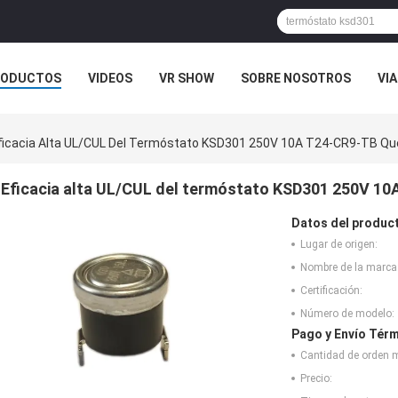
RODUCTOS
VIDEOS
VR SHOW
SOBRE NOSOTROS
VIA
 CONTACTO CON
NOTICIAS
CASOS
ficacia Alta UL/CUL Del Termóstato KSD301 250V 10A T24-CR9-TB 
Eficacia alta UL/CUL del termóstato KSD301 250V 
Datos del produc
Lugar de origen:
Nombre de la marca
Certificación:
Número de modelo:
Pago y Envío Térm
Cantidad de orden 
Precio: