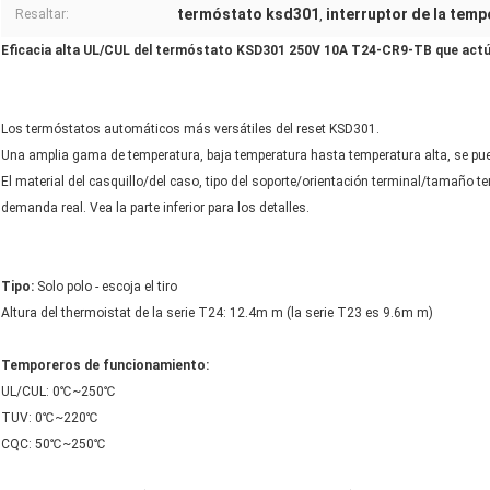
termóstato ksd301
interruptor de la tem
Resaltar:
,
Eficacia alta UL/CUL del termóstato KSD301 250V 10A T24-CR9-TB que ac
Los termóstatos automáticos más versátiles del reset KSD301.
Una amplia gama de temperatura, baja temperatura hasta temperatura alta, se puede
El material del casquillo/del caso, tipo del soporte/orientación terminal/tamaño t
demanda real. Vea la parte inferior para los detalles.
Tipo:
Solo polo - escoja el tiro
Altura del thermoistat de la serie T24: 12.4m m (la serie T23 es 9.6m m)
Temporeros de funcionamiento:
UL/CUL: 0℃~250℃
TUV: 0℃~220℃
CQC: 50℃~250℃