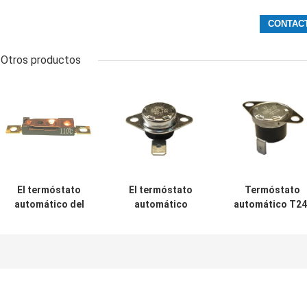
Otros productos
El termóstato
El termóstato
Termóstato
automático del
automático
automático T24
reset de la CA de
KSD301 solo
XR1-TB del rese
la carga
poste de KSD301-
del caso fenóli
resistente 9A
BF2-TB - escoja
con los
250V reajustó a
la altura 12.4m m
temporeros de
los temporeros
del tiro
funcionamient
15K~50K T26-
0℃~250℃ de
110-A
UL/CUL