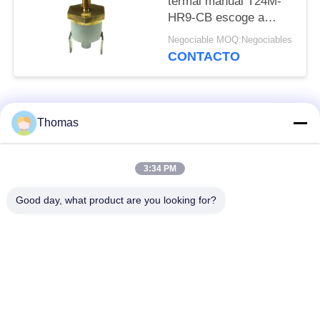
termal manual T24M-
HR9-CB escoge a
poste - escoja el
Negociable MOQ:Negociables
artículo del tiro
CONTACTO
Categorías Populares
Todos
Thomas
termóstato
3:34 PM
termóstato ksd301
automático del reset
Good day, what product are you looking for?
Termóstato del reset
interruptor termal
manual
ksd301
interruptor
Interruptor eléctrico
basculante
del botón