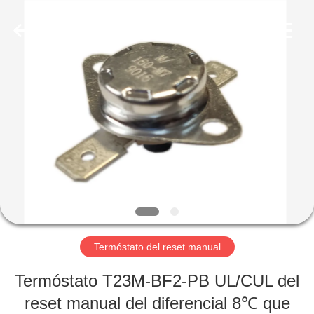
Light
Country(Changshu)
Co.,Ltd.
All
Rights
Reserved.
HOGAR
PRODUCTOS
VIDEOS
VR
SHOW
Termóstato del reset manual
SOBRE
Termóstato T23M-BF2-PB UL/CUL del
NOSOTROS
reset manual del diferencial 8℃ que