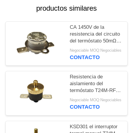
productos similares
NOTICIAS
CA 1450V de la
CASOS
resistencia del circuito
del termóstato 50mΩ
del reset manual de
MAPA
Negociable MOQ:Negociables
T24M-SF9-CB por 1
CONTACTO
DEL
Min.
SITIO
Resistencia de
aislamiento del
PRIVACY
termóstato T24M-RF2-
POLICY
TB del reset manual
Negociable MOQ:Negociables
del refrigerador 100MΩ
CONTACTO
o más
KSD301 el interruptor