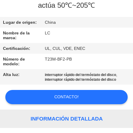
actúa 50℃~205℃
VIAJE
DE
Lugar de origen:
China
LA
Nombre de la
LC
marca:
FÁBRICA
Certificación:
UL, CUL, VDE, ENEC
CONTROL
Número de
T23M-BF2-PB
modelo:
DE
Alta luz:
,
interruptor rápido del termóstato del disco
CALIDAD
interruptor rápido del termóstato del disco
ÉNTRENOS
CONTACTO!
EN
CONTACTO
INFORMACIÓN DETALLADA
CON