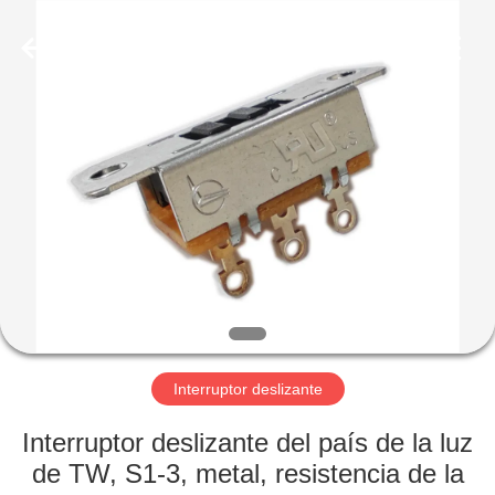
Light
Country(Changshu)
Co.,Ltd.
All
Rights
Reserved.
HOGAR
PRODUCTOS
VIDEOS
VR
SHOW
Interruptor deslizante
SOBRE
Interruptor deslizante del país de la luz
NOSOTROS
de TW, S1-3, metal, resistencia de la