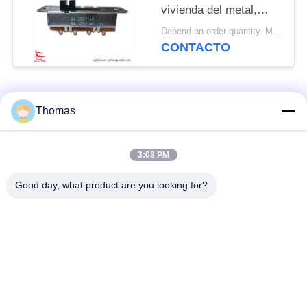
vivienda del metal,
30*13*9m m, ON-ON
Depend on order quantity. MOQ:1000pcs, también Qty experimental del funcionamiento de la ayuda.
CONTACTO
Categorías Populares
Todos
Thomas
termóstato
3:08 PM
termóstato ksd301
automático del reset
Good day, what product are you looking for?
Termóstato del reset
interruptor termal
manual
ksd301
interruptor
Interruptor eléctrico
basculante
del botón