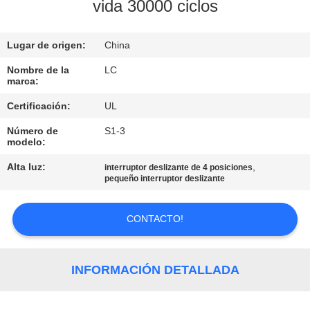
vida 30000 ciclos
VIAJE
DE
Lugar de origen:
China
LA
Nombre de la
LC
marca:
FÁBRICA
Certificación:
UL
Número de
S1-3
CONTROL
modelo:
DE
Alta luz:
,
interruptor deslizante de 4 posiciones
CALIDAD
pequeño interruptor deslizante
CONTACTO!
ÉNTRENOS
EN
CONTACTO
INFORMACIÓN DETALLADA
CON